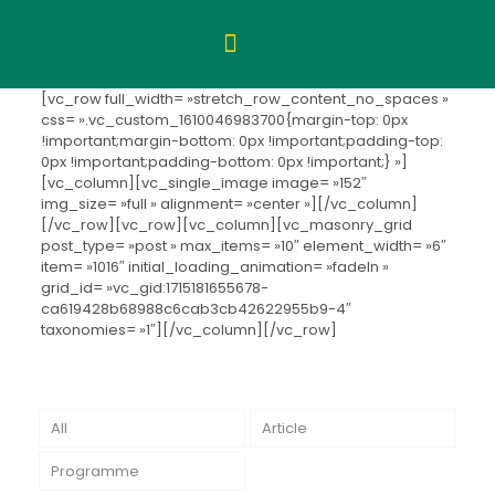
[vc_row full_width= »stretch_row_content_no_spaces »
css= ».vc_custom_1610046983700{margin-top: 0px
!important;margin-bottom: 0px !important;padding-top:
0px !important;padding-bottom: 0px !important;} »]
[vc_column][vc_single_image image= »152″
img_size= »full » alignment= »center »][/vc_column]
[/vc_row][vc_row][vc_column][vc_masonry_grid
post_type= »post » max_items= »10″ element_width= »6″
item= »1016″ initial_loading_animation= »fadeIn »
grid_id= »vc_gid:1715181655678-
ca619428b68988c6cab3cb42622955b9-4″
taxonomies= »1″][/vc_column][/vc_row]
All
Article
Programme