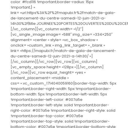
color: #fcd116 !important;border-radius: 15px
!important;} »
link= »url:https%3A%2F%2Fmapubi.fr%2Fmatch-de-gala-
de-lancement-du-centre-samedi-12-juin-2021-a-
14h30%2F|title:JOURNEE%20PORTES%20OUVERTES%20DU%20CEN
[/vc_column][vc_column width= »1/2″]
[vc_single_image image= »588″ img_size= »334×250″
alignment= »center » style= »vc_box_shadow »
onclick= »custom_link » img_link_target= »_blank »
link= »https://mapubi.fr/match-de-gala-de-lancement-
du-centre-samedi-12-juin-2021-a-14h30/ »]
[/vc_column][/vc_row][vc_row][vc_column]
[vc_empty_space height= »128px »][/vc_column]
[/vc_row][vc_row equal_height= »yes »
content_placement= »middle »
css= ».vc_custom_1714040059160{border-top-width: 5px
!important;border-right-width: 5px !important;border-
bottom-width: 5px !important;border-left-width: 5px
!important;border-left-color: #007a5e
!important;border-left-style: solid !important;border-
right-color: #007a5e !important;border-right-style: solid
!important;border-top-color: #007a5e
!important;border-top-style: solid !important;border-
bottom-color: #007a5e !important;border-bottom-style: