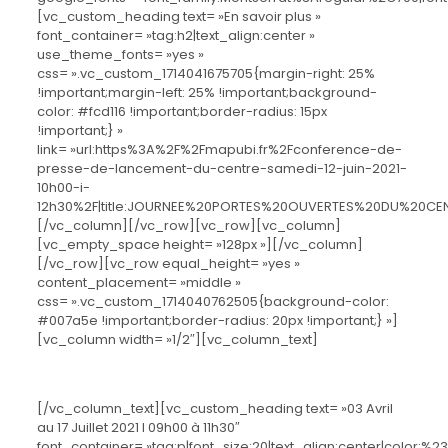
[vc_custom_heading text= »En savoir plus »
font_container= »tag:h2|text_align:center »
use_theme_fonts= »yes »
css= ».vc_custom_1714041675705{margin-right: 25%
!important;margin-left: 25% !important;background-
color: #fcd116 !important;border-radius: 15px
!important;} »
link= »url:https%3A%2F%2Fmapubi.fr%2Fconference-de-
presse-de-lancement-du-centre-samedi-12-juin-2021-
10h00-i-
12h30%2F|title:JOURNEE%20PORTES%20OUVERTES%20DU%20CEN
[/vc_column][/vc_row][vc_row][vc_column]
[vc_empty_space height= »128px »][/vc_column]
[/vc_row][vc_row equal_height= »yes »
content_placement= »middle »
css= ».vc_custom_1714040762505{background-color:
#007a5e !important;border-radius: 20px !important;} »]
[vc_column width= »1/2″][vc_column_text]
COURS DE SOUTIEN SCOLAIRE
[/vc_column_text][vc_custom_heading text= »03 Avril
au 17 Juillet 2021 I 09h00 à 11h30″
font_container= »tag:p|font_size:20|text_align:center|color:%23ff