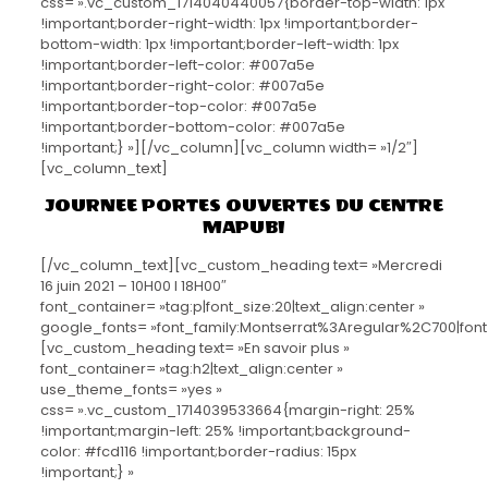
css= ».vc_custom_1714040440057{border-top-width: 1px
!important;border-right-width: 1px !important;border-
bottom-width: 1px !important;border-left-width: 1px
!important;border-left-color: #007a5e
!important;border-right-color: #007a5e
!important;border-top-color: #007a5e
!important;border-bottom-color: #007a5e
!important;} »][/vc_column][vc_column width= »1/2″]
[vc_column_text]
JOURNEE PORTES OUVERTES DU CENTRE
MAPUBI
[/vc_column_text][vc_custom_heading text= »Mercredi
16 juin 2021 – 10H00 I 18H00″
font_container= »tag:p|font_size:20|text_align:center »
google_fonts= »font_family:Montserrat%3Aregular%2C700|fo
[vc_custom_heading text= »En savoir plus »
font_container= »tag:h2|text_align:center »
use_theme_fonts= »yes »
css= ».vc_custom_1714039533664{margin-right: 25%
!important;margin-left: 25% !important;background-
color: #fcd116 !important;border-radius: 15px
!important;} »