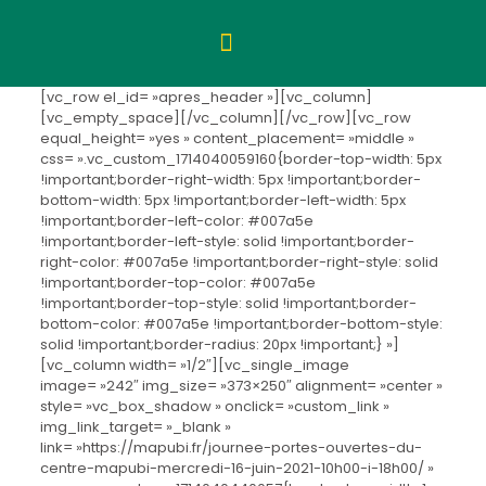
[vc_row el_id= »apres_header »][vc_column]
[vc_empty_space][/vc_column][/vc_row][vc_row
equal_height= »yes » content_placement= »middle »
css= ».vc_custom_1714040059160{border-top-width: 5px
!important;border-right-width: 5px !important;border-
bottom-width: 5px !important;border-left-width: 5px
!important;border-left-color: #007a5e
!important;border-left-style: solid !important;border-
right-color: #007a5e !important;border-right-style: solid
!important;border-top-color: #007a5e
!important;border-top-style: solid !important;border-
bottom-color: #007a5e !important;border-bottom-style:
solid !important;border-radius: 20px !important;} »]
[vc_column width= »1/2″][vc_single_image
image= »242″ img_size= »373×250″ alignment= »center »
style= »vc_box_shadow » onclick= »custom_link »
img_link_target= »_blank »
link= »https://mapubi.fr/journee-portes-ouvertes-du-
centre-mapubi-mercredi-16-juin-2021-10h00-i-18h00/ »