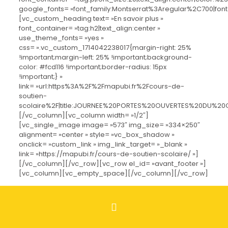
google_fonts= »font_family:Montserrat%3Aregular%2C700|fo
[vc_custom_heading text= »En savoir plus »
font_container= »tag:h2|text_align:center »
use_theme_fonts= »yes »
css= ».vc_custom_1714042238017{margin-right: 25%
!important;margin-left: 25% !important;background-
color: #fcd116 !important;border-radius: 15px
!important;} »
link= »url:https%3A%2F%2Fmapubi.fr%2Fcours-de-
soutien-
scolaire%2F|title:JOURNEE%20PORTES%20OUVERTES%20DU%20
[/vc_column][vc_column width= »1/2″]
[vc_single_image image= »573″ img_size= »334×250″
alignment= »center » style= »vc_box_shadow »
onclick= »custom_link » img_link_target= »_blank »
link= »https://mapubi.fr/cours-de-soutien-scolaire/ »]
[/vc_column][/vc_row][vc_row el_id= »avant_footer »]
[vc_column][vc_empty_space][/vc_column][/vc_row]