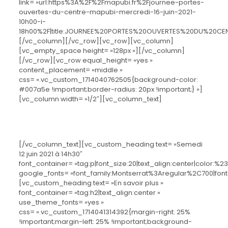
link= »url:https%3A%2F%2Fmapubi.fr%2Fjournee-portes-
ouvertes-du-centre-mapubi-mercredi-16-juin-2021-
10h00-i-
18h00%2F|title:JOURNEE%20PORTES%20OUVERTES%20DU%20CEN
[/vc_column][/vc_row][vc_row][vc_column]
[vc_empty_space height= »128px »][/vc_column]
[/vc_row][vc_row equal_height= »yes »
content_placement= »middle »
css= ».vc_custom_1714040762505{background-color:
#007a5e !important;border-radius: 20px !important;} »]
[vc_column width= »1/2″][vc_column_text]
MATCH DE GALA DE LANCEMENT DU
CENTRE
[/vc_column_text][vc_custom_heading text= »Semedi
12 juin 2021 à 14h30″
font_container= »tag:p|font_size:20|text_align:center|color:%23ff
google_fonts= »font_family:Montserrat%3Aregular%2C700|fo
[vc_custom_heading text= »En savoir plus »
font_container= »tag:h2|text_align:center »
use_theme_fonts= »yes »
css= ».vc_custom_1714041314392{margin-right: 25%
!important;margin-left: 25% !important;background-