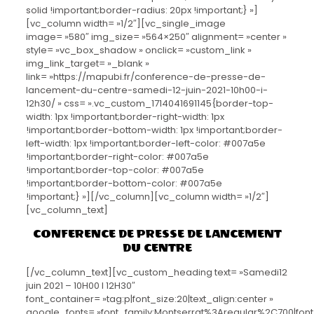
solid !important;border-radius: 20px !important;} »]
[vc_column width= »1/2″][vc_single_image
image= »580″ img_size= »564×250″ alignment= »center »
style= »vc_box_shadow » onclick= »custom_link »
img_link_target= »_blank »
link= »https://mapubi.fr/conference-de-presse-de-
lancement-du-centre-samedi-12-juin-2021-10h00-i-
12h30/ » css= ».vc_custom_1714041691145{border-top-
width: 1px !important;border-right-width: 1px
!important;border-bottom-width: 1px !important;border-
left-width: 1px !important;border-left-color: #007a5e
!important;border-right-color: #007a5e
!important;border-top-color: #007a5e
!important;border-bottom-color: #007a5e
!important;} »][/vc_column][vc_column width= »1/2″]
[vc_column_text]
CONFERENCE DE PRESSE DE LANCEMENT
DU CENTRE
[/vc_column_text][vc_custom_heading text= »Samedi12
juin 2021 – 10H00 I 12H30″
font_container= »tag:p|font_size:20|text_align:center »
google_fonts= »font_family:Montserrat%3Aregular%2C700|fo