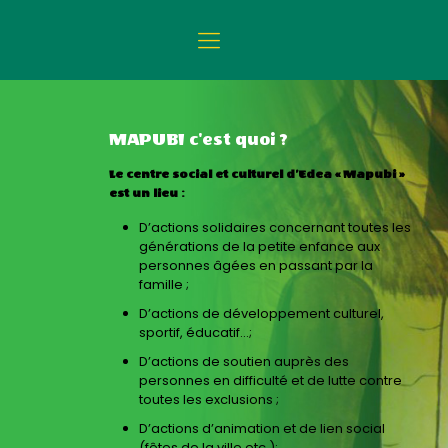
MAPUBI c'est quoi ?
Le centre social et culturel d’Edea « Mapubi »
est un lieu :
D’actions solidaires concernant toutes les
générations de la petite enfance aux
personnes âgées en passant par la
famille ;
D’actions de développement culturel,
sportif, éducatif...;
D’actions de soutien auprès des
personnes en difficulté et de lutte contre
toutes les exclusions ;
D’actions d’animation et de lien social
(fêtes de la ville etc.);